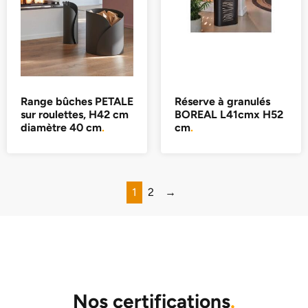
Range bûches PETALE
Réserve à granulés
sur roulettes, H42 cm
BOREAL L41cmx H52
diamètre 40 cm
.
cm
.
1
2
→
Nos certifications
.