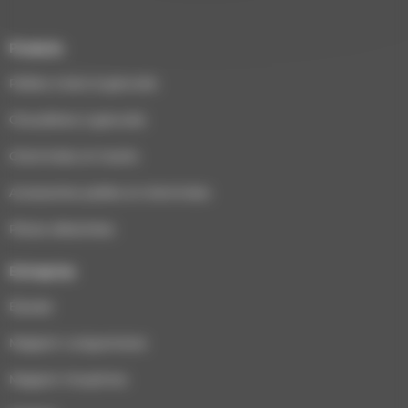
Produits
Poêles à bois & granulés
Chaudières à granulés
Cheminées et inserts
Accessoires poêles et cheminées
Pièces détachées
Entreprise
Équipe
Magasin Longuenesse
Magasin Houplines