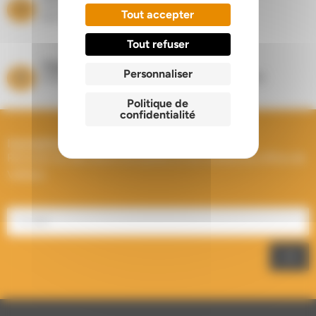
Suivi de vos équipements
Tout accepter
de chauffage toute l’année
Tout refuser
Magasins
Personnaliser
Showrooms à Houplines (59) et Longuenesse (62)
Politique de
confidentialité
Inscription à la Newsletter
Recevez les dernières actualités et les meilleures offres de
Välfärd.