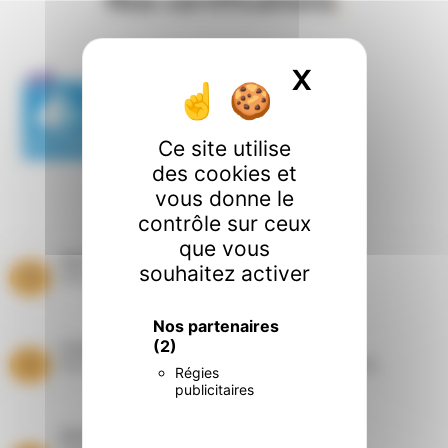
Nos certifications
.
X
Masquer l
Ce site utilise
des cookies et
vous donne le
contrôle sur ceux
que vous
Paiement sécurisé
souhaitez activer
Paiement par carte bancaire
Nos partenaires
(2)
Livraisons
Dans les départements du Nord et du Pas de Calais
Régies
publicitaires
Entretien Ramonage