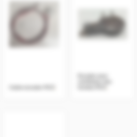
Encoder pour
ventilateur des
Cable encoder MCZ
.
fumées MCZ
.