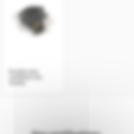
Encoder pour
ventilateur des
fumées
.