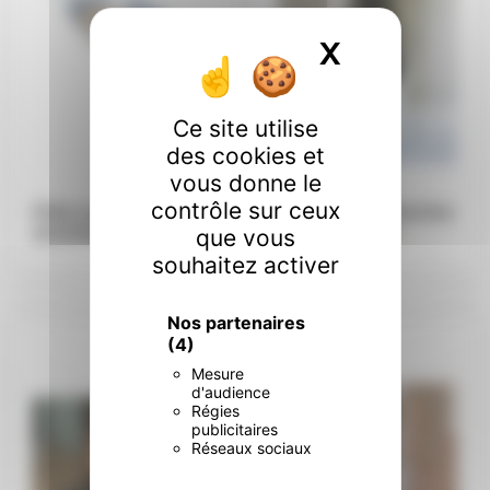
X
Masquer l
Ce site utilise
des cookies et
vous donne le
contrôle sur ceux
Pelle à pellets en
Plaques de protection
aluminium
.
de sol en verre
.
que vous
souhaitez activer
Nos partenaires
(4)
Mesure
d'audience
Régies
publicitaires
Réseaux sociaux