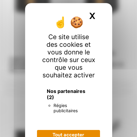
X
Masquer l
Ce site utilise
des cookies et
vous donne le
Insert à granulés
Insert à granulés
contrôle sur ceux
EDILKAMIN –
EDILKAMIN –
PELLKAMIN EVO 10
que vous
PELLKAMIN 12 EVO
.
PLUS
.
souhaitez activer
Nos partenaires
(2)
Régies
publicitaires
Tout accepter