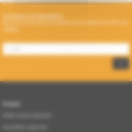
Inscription à la Newsletter
Recevez les dernières actualités et les meilleures offres de
Välfärd.
Produits
Poêles à bois & granulés
Chaudières à granulés