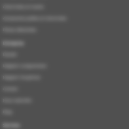
Cheminées et inserts
Accessoires poêles et cheminées
Pièces détachées
Entreprise
Équipe
Magasin Longuenesse
Magasin Houplines
Contact
Nous rejoindre
Blog
Services