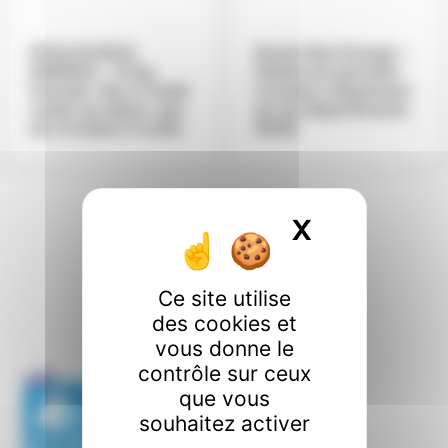
MOULIN BOIS
Moulin Bois Energie –
ENERGIE – 15 Kg
Palette de granulés-
Granulé -Sac à l’unité
Livraison uniquement
vendu sur place -pas
sur les départements
de Livraison à l’unité
.
59/62
.
X
Masquer l
Nos certifications
.
Ce site utilise
des cookies et
vous donne le
contrôle sur ceux
que vous
souhaitez activer