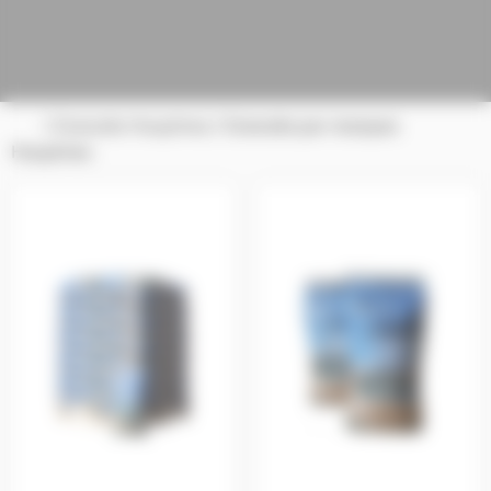
/
Granulés Houplines
/ Granulés par marques
Houplines