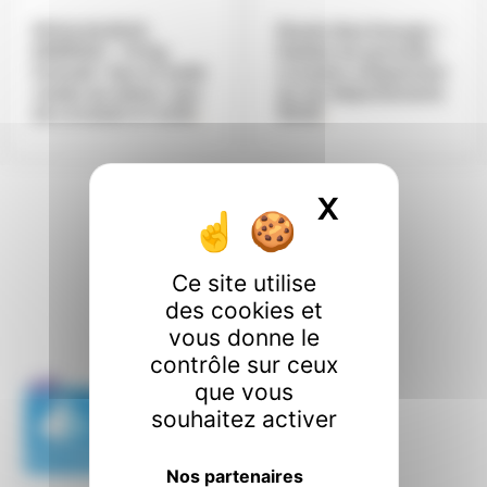
MOULIN BOIS
Moulin Bois Energie –
ENERGIE – 15 Kg
Palette de granulés-
Granulé -Sac à l’unité
Livraison uniquement
vendu sur place -pas
sur les départements
de Livraison à l’unité
.
59/62
.
X
Masquer l
Ce site utilise
Nos certifications
.
des cookies et
vous donne le
contrôle sur ceux
que vous
souhaitez activer
Nos partenaires