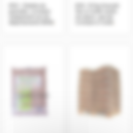
EO2 – Palette de
EO2 -15 Kg Granulé-
granulés- Livraison
Sac à l’unité vendu
uniquement sur les
sur place -pas de
départements 59/62
.
Livraison à l’unité
.