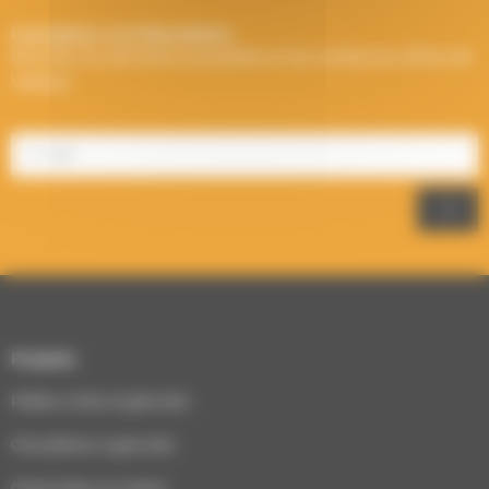
Inscription à la Newsletter
Recevez les dernières actualités et les meilleures offres de
Välfärd.
Produits
Poêles à bois & granulés
Chaudières à granulés
Cheminées et inserts