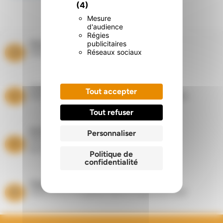
(4)
Mesure
d'audience
Régies
publicitaires
Paiement sécurisé
Réseaux sociaux
Paiement par carte bancaire
Livraisons
Tout accepter
Dans les départements du Nord et du Pas de Calais
Tout refuser
Entretien Ramonage
Personnaliser
Suivi de vos équipements
de chauffage toute l’année
Politique de
confidentialité
Magasins
Showrooms à Houplines (59) et Longuenesse (62)