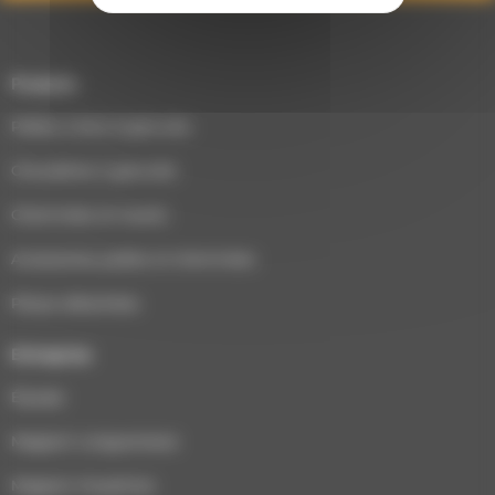
Produits
Poêles à bois & granulés
Chaudières à granulés
Cheminées et inserts
Accessoires poêles et cheminées
Pièces détachées
Entreprise
Équipe
Magasin Longuenesse
Magasin Houplines