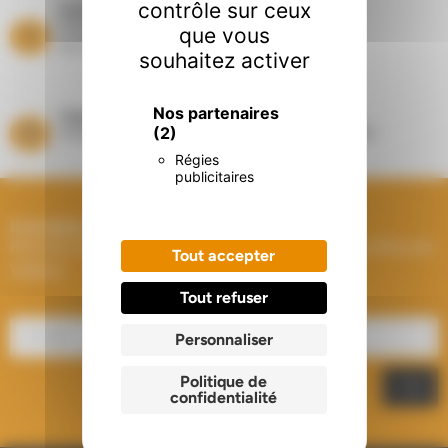
contrôle sur ceux
Entretien Ramonage
Suivi de vos équipements
que vous
de chauffage toute l’année
souhaitez activer
Nos partenaires
Magasins
(2)
Showrooms à Houplines (59) et Longuenesse (62)
Régies
publicitaires
Inscription à la Newsletter
Recevez les dernières actualités et les meilleures offres de
Tout accepter
Välfärd.
Tout refuser
Personnaliser
Politique de
confidentialité