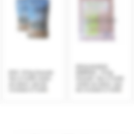
MOULIN BOIS
EO2 -15 Kg Granulé-
ENERGIE – 15 Kg
Sac à l’unité vendu
Granulé -Sac à l’unité
sur place -pas de
vendu sur place -pas
Livraison à l’unité
.
de Livraison à l’unité
.