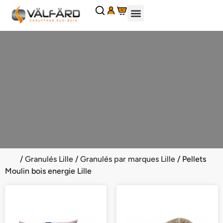
Panneau de gestion des cookies
CHEMINÉES ET INSERTS
CHAUDIÈRES À GRANULÉS
GRANULÉS DE BOIS
ACCESSOIRES POÊLES ET CHEMINÉES
PIÈCES DÉTACHÉES
DEMANDE DE PIÈCES DÉTACHÉES
DEMANDER UN DEVIS
/
Granulés Lille
/
Granulés par marques Lille
/ Pellets
Moulin bois energie Lille