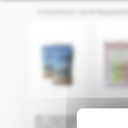
/
Granulés Roubaix
/ Sac de 15kg granulés R
MOULIN BO
EO2 -15 Kg Granulé-
ENERGIE – 1
Sac à l’unité vendu
Granulé -Sac