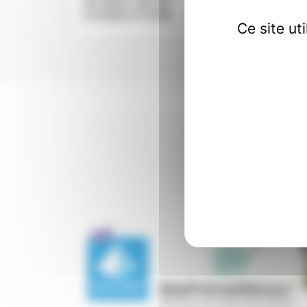
sur place -pas de
vendu sur p
Livraison à l’unité
.
de Livraison 
Ce site ut