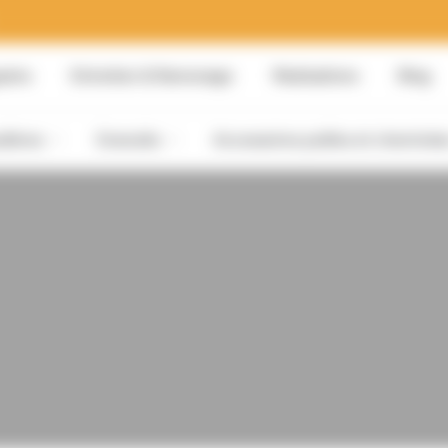
sins
Entretien & Ramonage
Réalisations
Blog
dières
Granulés
Accessoires poêles et cheminée