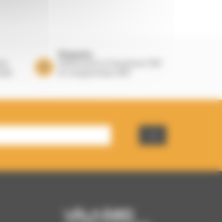
Magasins
nts
Showrooms à Houplines (59)
nnée
et Longuenesse (62)