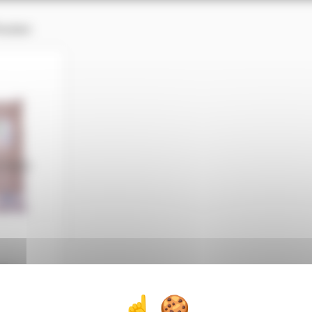
oubaix
IS
5 Kg
 à l’unité