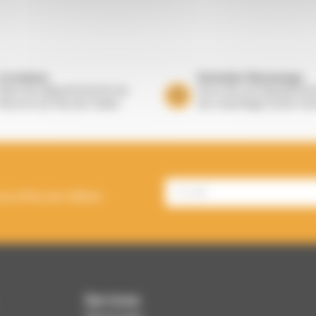
Livraisons
Entretien Ramonage
Dans les départements du
Suivi de vos équipeme
Nord et du Pas de Calais
de chauffage toute l’a
es offres de Välfärd.
Services