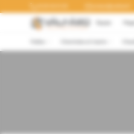
Panneau de gestion des cookies
03 20 54 51 20
contact@valfard.fr
Équipe
Maga
Poêles
Cheminées et inserts
Chau