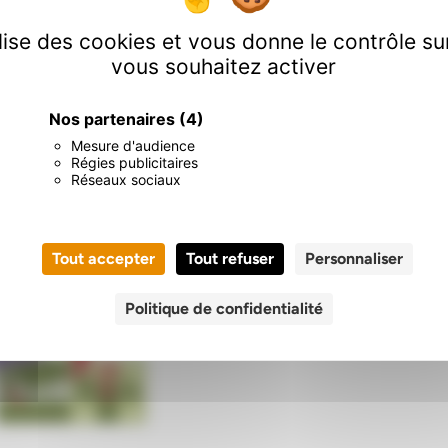
lace -pas
à l’unité
.
ilise des cookies et vous donne le contrôle s
vous souhaitez activer
Nos partenaires
(4)
Mesure d'audience
Régies publicitaires
Réseaux sociaux
Nos certifications
.
Tout accepter
Tout refuser
Personnaliser
Politique de confidentialité