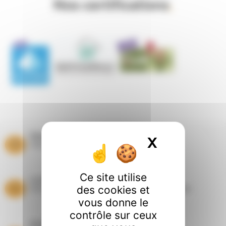
Nos certifications
.
Paiement sécurisé
X
Masquer l
Paiement par carte bancaire
Ce site utilise
Livraisons
des cookies et
Dans les départements du Nord et du Pas de Calais
vous donne le
contrôle sur ceux
Entretien Ramonage