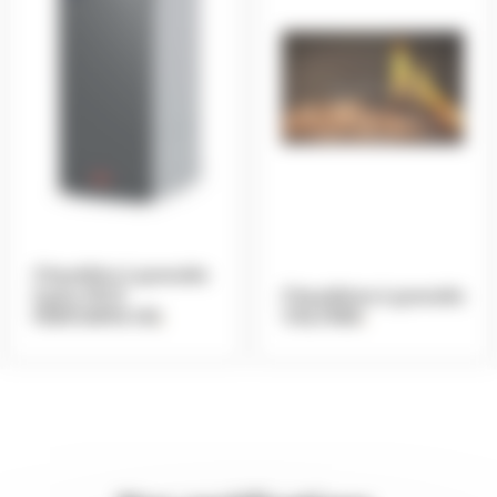
Chaudière à granulés
hydro MCZ
Chaudières à granulés
PERFORMA HQ
.
VÄLFÄRD
.