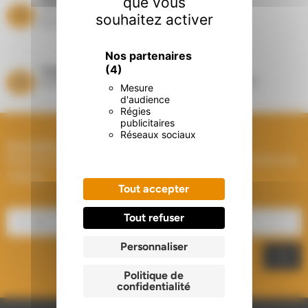
que vous
Suivi de vos équipements
souhaitez activer
de chauffage toute l’année
Nos partenaires
(4)
Magasins
Showrooms à Houplines (59) et Longuenesse (62)
Mesure
d'audience
Régies
publicitaires
Réseaux sociaux
Inscription à la Newsletter
Recevez les dernières actualités et les meilleures offres de
Välfärd.
Tout accepter
Tout refuser
Personnaliser
Politique de
confidentialité