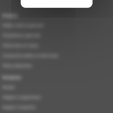
Produits
Poêles à bois & granulés
Chaudières à granulés
Cheminées et inserts
Accessoires poêles et cheminées
Pièces détachées
Entreprise
Équipe
Magasin Longuenesse
Magasin Houplines