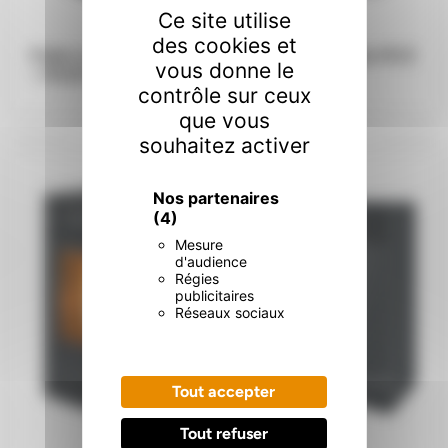
Ce site utilise
des cookies et
Poêle à granulés MCZ
Poêle à granulés MCZ
vous donne le
– MUSA CORE
.
– STREAM
.
contrôle sur ceux
que vous
souhaitez activer
Nos partenaires
(4)
Mesure
d'audience
Régies
publicitaires
Réseaux sociaux
Tout accepter
Tout refuser