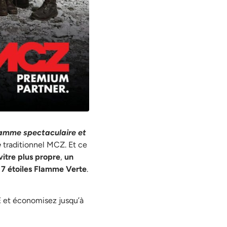
lamme spectaculaire et
e
traditionnel MCZ. Et ce
vitre plus propre
,
un
7 étoiles Flamme Verte
.
E et économisez jusqu’à