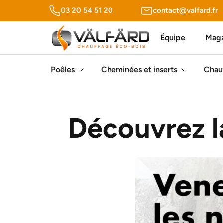
Panneau de gestion des cookies
03 20 54 51 20
contact@valfard.fr
Équipe
Maga
Poêles
Cheminées et inserts
Chau
Découvrez l