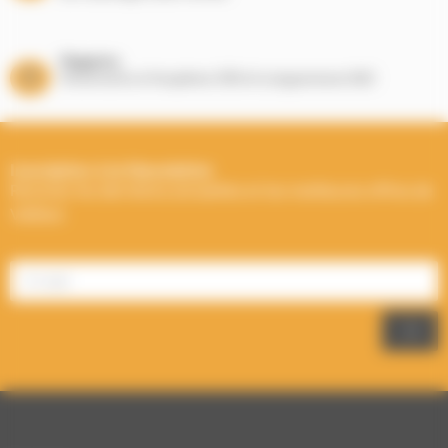
Magasins
Showrooms à Houplines (59) et Longuenesse (62)
Inscription à la Newsletter
Recevez les dernières actualités et les meilleures offres de
Välfärd.