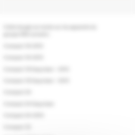
Cette bougie se monte sur les appareils du
groupe RED suivants :
Compact 18-2012
Compact 18-2015
Compact 18 Easyclean – 2012
Compact 18 Easyclean – 2015
Compact 24
Compact 24 Easyclean
Compact 24-2012
Compact 35