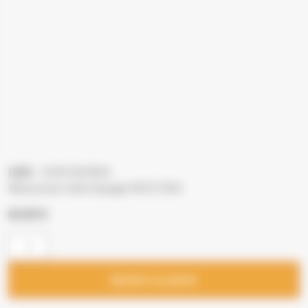
UGS
: 41451401800
Découvrez notre bougie MCZ 315V
63,00
€
Ajouter au panier