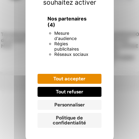
souhaitez activer
Nos partenaires
(4)
Mesure
Transducteur
Cable
Cable
41450902600
d'audience
de pression
flat
Rond-
- BOUGIE
Régies
MCZ
porte du
Flat
D'ALLUMAGE
publicitaires
pellet -
MCZ
MCZ
Réseaux sociaux
MCZ-
BOXTHERM
60
Tout accepter
Tout refuser
Personnaliser
Politique de
confidentialité
Nos certifications
.