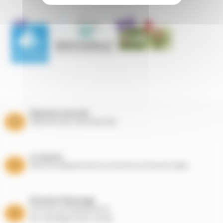
Paiement sécurisé
Paiement par carte bancaire
Livraisons
Dans les départements du Nord et du Pas de Calais
Entretien Ramonage
Suivi de vos équipements
de chauffage toute l’année