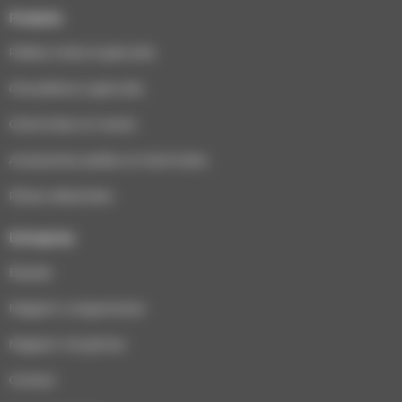
Produits
Poêles à bois & granulés
Chaudières à granulés
Cheminées et inserts
Accessoires poêles et cheminées
Pièces détachées
Entreprise
Équipe
Magasin Longuenesse
Magasin Houplines
Contact