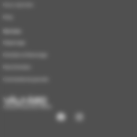
Nous rejoindre
Blog
Services
Dépannage
Entretien et Ramonage
Pack Entretien
Commande de granulés
CHAUFFAGE ÉCO-BOIS