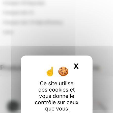
Compact 35 Easyclean
Compact slim 15
Compact slim 15 High efficiency
Lotus
X
Masquer l
Produits de la même catégorie
.
Ce site utilise
des cookies et
vous donne le
contrôle sur ceux
que vous