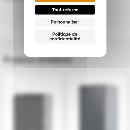
Tout refuser
Personnaliser
Politique de
confidentialité
Produits similaires
.