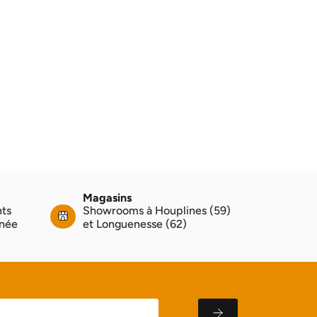
Magasins
nts
Showrooms à Houplines (59)
nnée
et Longuenesse (62)