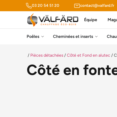
Panneau de gestion des cookies
03 20 54 51 20
contact@valfard.fr
Équipe
Maga
Poêles
Cheminées et inserts
Chau
/
Pièces détachées
/
Côté et Fond en alutec
/ C
Côté en fon