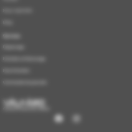
Nous rejoindre
Blog
Services
Dépannage
Entretien et Ramonage
Pack Entretien
Commande de granulés
CHAUFFAGE ÉCO-BOIS