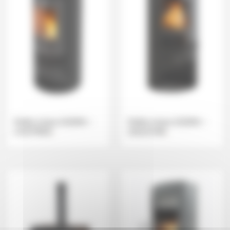
Poêle à bois GODIN –
Poêle à bois GODIN –
CASTRIES
.
GAUCHIN
.