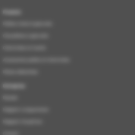
Produits
Poêles à bois & granulés
Chaudières à granulés
Cheminées et inserts
Accessoires poêles et cheminées
Pièces détachées
Entreprise
Équipe
Magasin Longuenesse
Magasin Houplines
Contact