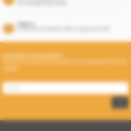
de chauffage toute l’année
Magasins
Showrooms à Houplines (59) et Longuenesse (62)
Inscription à la Newsletter
Recevez les dernières actualités et les meilleures offres de
Välfärd.