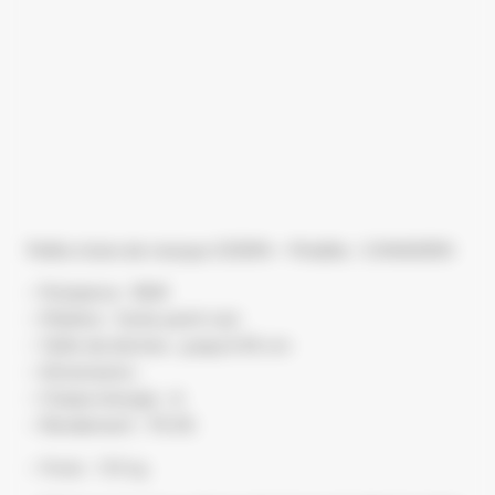
Poêle à bois de marque GODIN – Modèle : CANADIEN
– Puissance : 9kW
– Matière : fonte peint noir
– Taille de bûches : jusqu’à 50 cm
– Dimensions :
– Classe énergie : A
– Rendement : 79.3%
– Poids : 135 kg