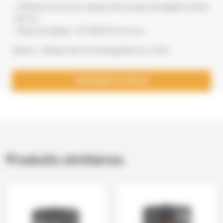
– Distance du sol au-dessus de la buse de départ arrière
: 65 cm
– Buse de départ : Ø 150/153 mm ext
Option : Plaque de sol rectangulaire en verre
DEMANDE DE DEVIS
Produits similaires
.