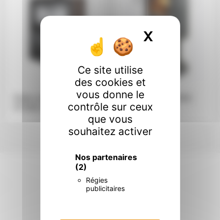
X
Masquer l
Ce site utilise
des cookies et
vous donne le
Poêle à bois MCZ –
Poêle à bois GODIN
contrôle sur ceux
STONE CASE 60 et 70
.
EQUIRRE
.
que vous
souhaitez activer
Nos partenaires
(2)
Régies
publicitaires
Nos certifications
.