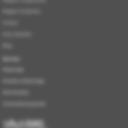
Magasin Houplines
Contact
Nous rejoindre
Blog
Services
Dépannage
Entretien et Ramonage
Pack Entretien
Commande de granulés