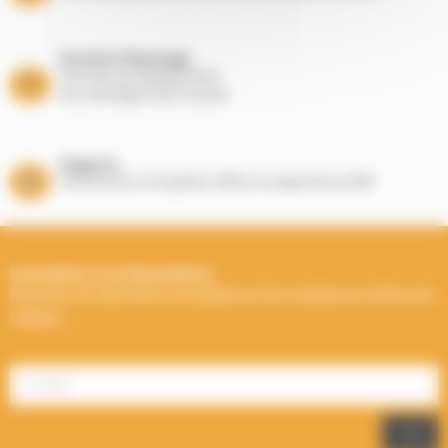
Entretien Ramonage
Suivi de vos équipements
de chauffage toute l’année
Magasins
Showrooms à Houplines (59) et Longuenesse (62)
Inscription à la Newsletter
Recevez les dernières actualités et les meilleures offres de
Välfärd.