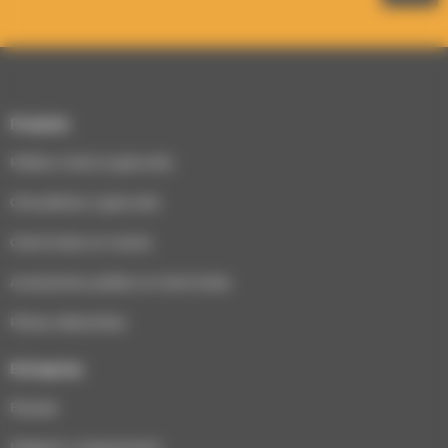
Produits
Poêles à bois & granulés
Chaudières à granulés
Cheminées et inserts
Accessoires poêles et cheminées
Pièces détachées
Entreprise
Équipe
Magasin Longuenesse