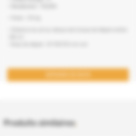
– Rendement : 79,20%
– Poids : 133 kg
– Distance du sol au-dessus de la buse de départ arrière
: 68 cm
– Buse de départ : Ø 150/153 mm ext
DEMANDE DE DEVIS
Produits similaires
.