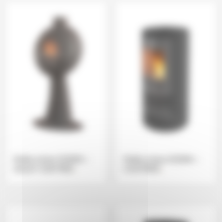
Poêle à bois GODIN –
Poêle à bois GODIN –
GALEY SUR PIED
.
CASTRIES
.