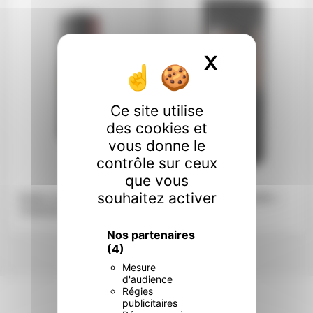
X
Masquer l
Ce site utilise
des cookies et
vous donne le
contrôle sur ceux
que vous
souhaitez activer
Poêle à bois GODIN –
Poêle à bois GODIN –
THENON
.
ROSNAY
.
Nos partenaires
(4)
Mesure
d'audience
Régies
publicitaires