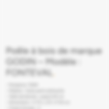
Poêle à bois de marque
GODIN – Modèle :
FONTEVAL
.
– Puissance: 10kW
– Matière : fonte peint anthracite
– Taille de bûches : jusqu’à 50 cm
– Dimensions : H 75 x L 67 x P 45 cm
– Classe énergie : A