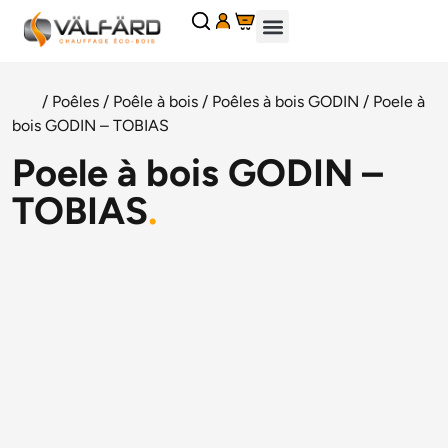
Panneau de gestion des cookies
CHEMINÉES ET INSERTS
CHAUDIÈRES À GRANULÉS
GRANULÉS DE BOIS
ACCESSOIRES POÊLES ET CHEMINÉES
PIÈCES DÉTACHÉES
DEMANDE DE PIÈCES DÉTACHÉES
DEMANDER UN DEVIS
/
Poêles
/
Poêle à bois
/
Poêles à bois GODIN
/ Poele à
bois GODIN – TOBIAS
Poele à bois GODIN –
TOBIAS
.