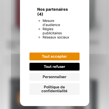
Nos partenaires
(4)
Mesure
d'audience
Régies
publicitaires
Réseaux sociaux
Poêle à granulés MCZ
Poêle à granulés MCZ
MIDA
.
HERA
.
Tout accepter
Tout refuser
Personnaliser
Politique de
confidentialité