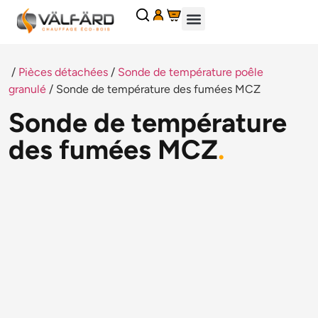
Panneau de gestion des cookies
CHEMINÉES ET INSERTS
CHAUDIÈRES À GRANULÉS
GRANULÉS DE BOIS
ACCESSOIRES POÊLES ET CHEMINÉES
PIÈCES DÉTACHÉES
DEMANDE DE PIÈCES DÉTACHÉES
DEMANDER UN DEVIS
/
Pièces détachées
/
Sonde de température poêle
granulé
/ Sonde de température des fumées MCZ
Sonde de température
des fumées MCZ
.