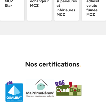
MCZ
échangeur
supérieures
adhésif
Star
MCZ
et
volute
inférieures
fumée
MCZ
MCZ
Nos certifications
.