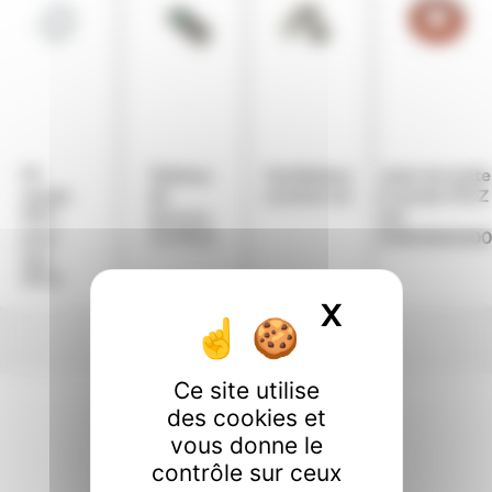
Fil
Tableau
Ventilateur
Joint de boite
sonde
de
comfort air
à fumée MCZ
NTC
secours
réf:
pour
1.0 MCZ
41801803400
eau
MCZ
X
Masquer l
Ce site utilise
des cookies et
vous donne le
contrôle sur ceux