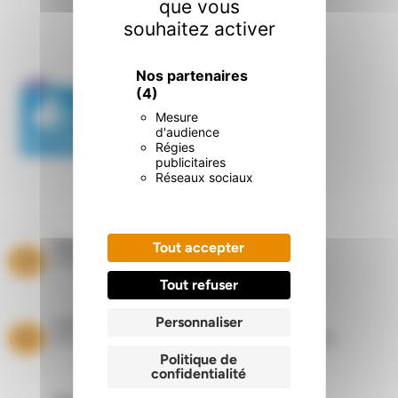
que vous
Nos certifications
.
souhaitez activer
Nos partenaires
(4)
Mesure
d'audience
Régies
publicitaires
Réseaux sociaux
Paiement sécurisé
Tout accepter
Paiement par carte bancaire
Tout refuser
Personnaliser
Livraisons
Dans les départements du Nord et du Pas de Calais
Politique de
confidentialité