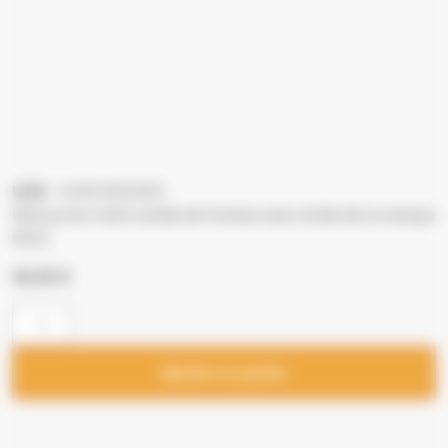
UGS
: 41451402000
Découvrez notre sonde de fumees avec bride de la marque
MCZ
34,44
€
Ajouter au panier