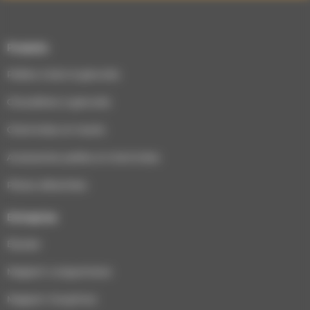
Produits
Poêles à bois & granulés
Chaudières à granulés
Cheminées et inserts
Accessoires poêles et cheminées
Pièces détachées
Entreprise
Équipe
Magasin Longuenesse
Magasin Houplines