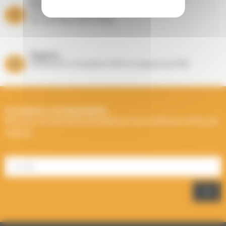
Entretien Ramonage
Suivi de vos équipements
de chauffage toute l’année
Magasins
Showrooms à Houplines (59) et Longuenesse (62)
Inscription à la Newsletter
Recevez les dernières actualités et les meilleures offres de
Välfärd.