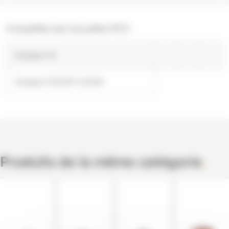
Compatible avec les poêles MCZ :
Compact 45
Compact 45 EASY CLEAN
Produits de la même catégorie
.