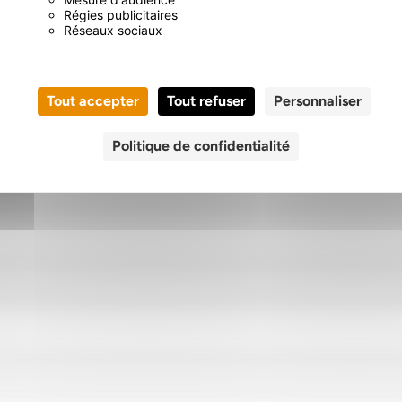
Régies publicitaires
Réseaux sociaux
Tout accepter
Tout refuser
Personnaliser
Politique de confidentialité