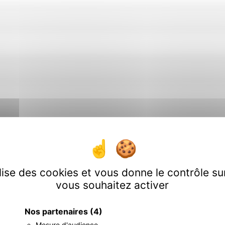
ilise des cookies et vous donne le contrôle s
vous souhaitez activer
Nos partenaires
(4)
Mesure d'audience