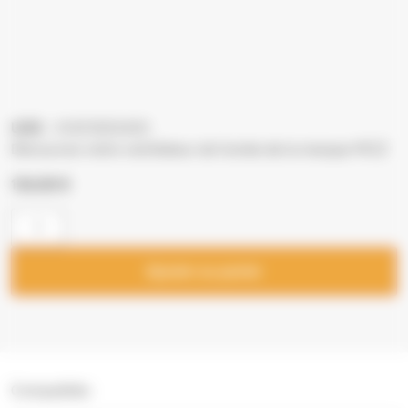
UGS
: 41451600400
Découvrez notre ventilateur de fumée de la marque MCZ
134,00
€
Ajouter au panier
Compatible: