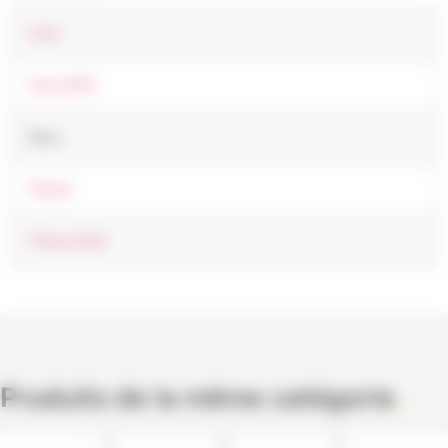
Cute
Cute 2016
Deco
Thema
Thema 2016
Produits de la même catégorie
.