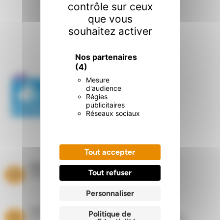
contrôle sur ceux
que vous
souhaitez activer
Nos certifications
.
Nos partenaires
(4)
Mesure
d'audience
Régies
publicitaires
Réseaux sociaux
Tout accepter
Paiement sécurisé
Tout refuser
Paiement par carte bancaire
Personnaliser
Livraisons
Politique de
Dans les départements du Nord et du Pas de Calais