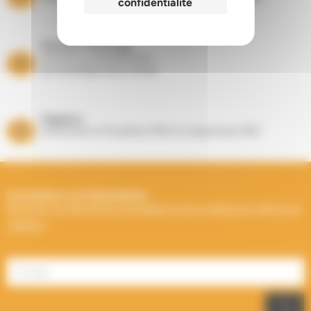
confidentialité
Entretien Ramonage
Suivi de vos équipements
de chauffage toute l’année
Magasins
Showrooms à Houplines (59) et Longuenesse (62)
Inscription à la Newsletter
Recevez les dernières actualités et les meilleures offres de
Välfärd.