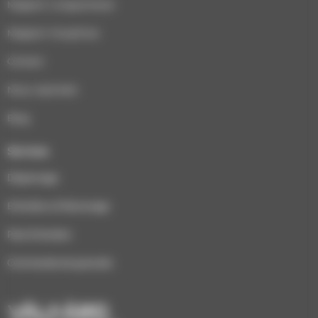
Magasin Longuenesse
Magasin Houplines
Contact
Nous rejoindre
Blog
Services
Dépannage
Entretien et Ramonage
Pack Entretien
Commande de granulés