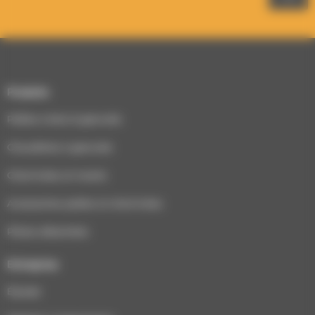
Produits
Poêles à bois & granulés
Chaudières à granulés
Cheminées et inserts
Accessoires poêles et cheminées
Pièces détachées
Entreprise
Équipe