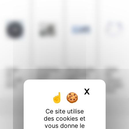
Cable
Ventilateur
Bougie poêle
Câble
Flat
fumée
à granulés
flat
Vivo 90
MCZ
MCZ -
capteur
MCZ
41451308101
de débit
X
Masquer l
MCZ
Ce site utilise
des cookies et
vous donne le