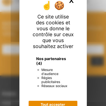
X
Masquer l
Showrooms à Houplines (59) et Longuenesse (62)
Ce site utilise
des cookies et
Inscription à la Newsletter
vous donne le
Recevez les dernières actualités et les meilleures offres de
contrôle sur ceux
Välfärd.
que vous
souhaitez activer
Nos partenaires
(4)
Mesure
d'audience
Régies
publicitaires
Réseaux sociaux
Produits
Poêles à bois & granulés
Tout accepter