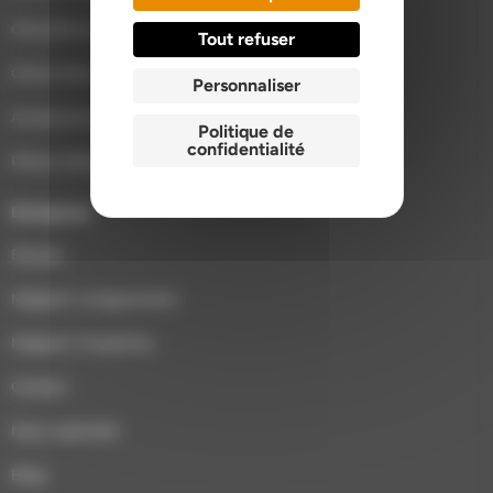
Chaudières à granulés
Tout refuser
Cheminées et inserts
Personnaliser
Accessoires poêles et cheminées
Politique de
confidentialité
Pièces détachées
Entreprise
Équipe
Magasin Longuenesse
Magasin Houplines
Contact
Nous rejoindre
Blog