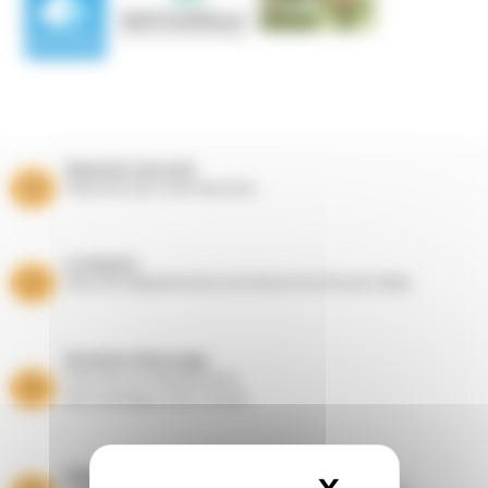
Paiement sécurisé
Paiement par carte bancaire
Livraisons
Dans les départements du Nord et du Pas de Calais
Entretien Ramonage
Suivi de vos équipements
de chauffage toute l’année
Magasins