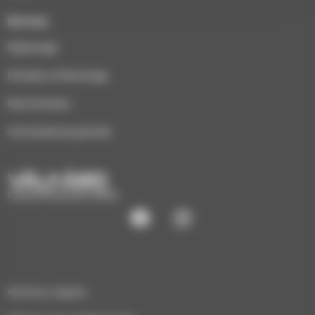
Services
Dépannage
Entretien et Ramonage
Pack Entretien
Commande de granulés
CHAUFFAGE ÉCO-BOIS
Mentions légales