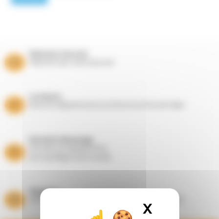
Paiement sécurisé
Paiement par carte bancaire
Livraisons
Dans les départements du Nord et du Pas de Calais
Entretien Ramonage
Suivi de vos équipements
de chauffage toute l’année
Magasins
Showrooms à Houplines (59) et Longuenesse (62)
X
Masquer l