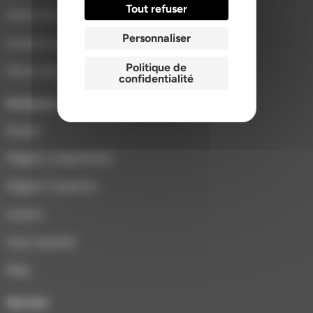
Tout refuser
Cheminées et inserts
Personnaliser
Accessoires poêles et cheminées
Politique de
Pièces détachées
confidentialité
Entreprise
Équipe
Magasin Longuenesse
Magasin Houplines
Contact
Nous rejoindre
Blog
Services