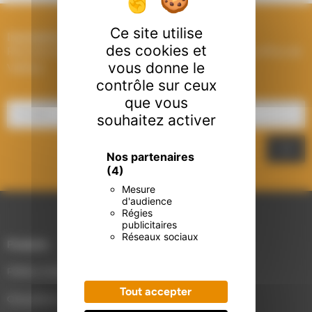
Ce site utilise
Inscription à la Newsletter
des cookies et
Recevez les dernières actualités et les meilleures offres de
vous donne le
Välfärd.
contrôle sur ceux
que vous
souhaitez activer
Nos partenaires
(4)
Mesure
d'audience
Régies
publicitaires
Réseaux sociaux
Produits
Poêles à bois & granulés
Tout accepter
Chaudières à granulés