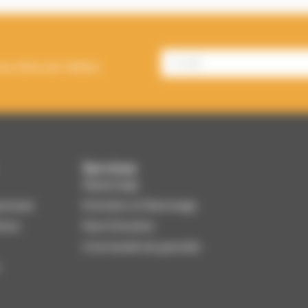
es offres de Välfärd.
Services
Dépannage
enesse
Entretien et Ramonage
ines
Pack Entretien
Commande de granulés