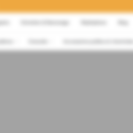
sins
Entretien & Ramonage
Réalisations
Blog
dières
Granulés
Accessoires poêles et cheminée