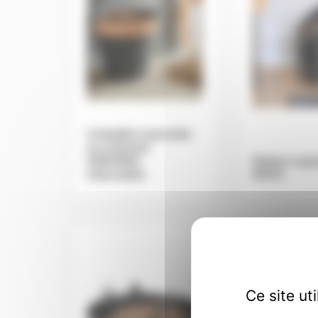
Corbeille à granulés
ou à bûches
SANTANA
Doseur à gr
refermable
.
EKKO
.
Ce site ut