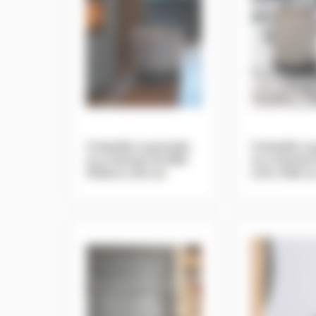
Corbeille à granulés
Corbeille à 
ou à bûches ALARA
ou à bûche
H50cm L50 cm
.
L41x H48 c