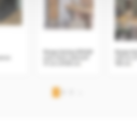
Range bûches EDGAR
Range bû
ol en
avec tiroir L34cmxP
L25 cm x
31 cm xH120 cm
.
165 cm
.
1
2
3
→