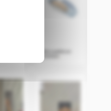
anulés –
Pelle à pellets en
aluminium
.