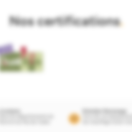
Nos certifications
.
Livraisons
Entretien Ramonage
Dans les départements du
Suivi de vos équipeme
Nord et du Pas de Calais
de chauffage toute l’a