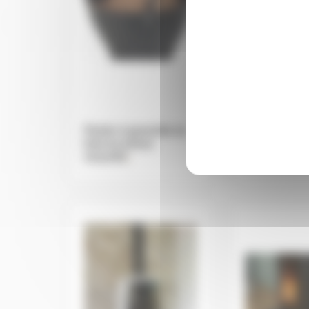
Panier à granulés ou
bois en pneus
Pare feu mo
recyclés
.
INTEGRALE
.