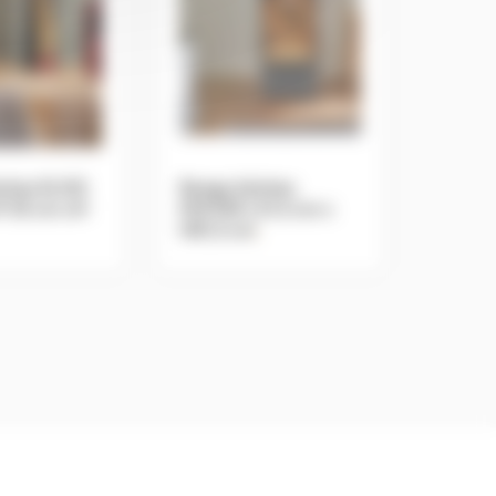
ches ELISS
Range bûches
P 25 cm xH
MISTER L31,5 cm x
H81,5 cm
.