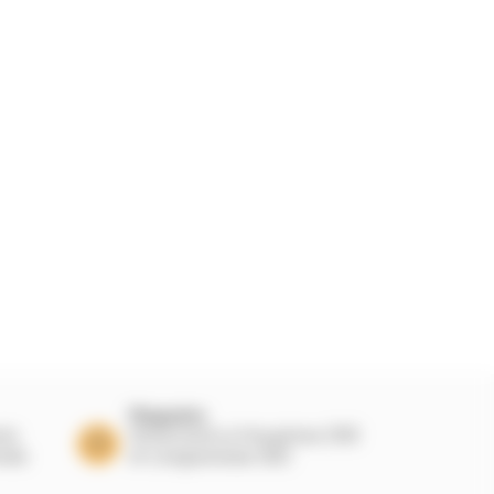
Magasins
nts
Showrooms à Houplines (59)
nnée
et Longuenesse (62)