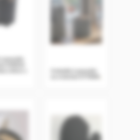
 à granulés
hes OMEGA
ttes L45cm x
Corbeille à granulés
ou à bûches OTTAWA
.