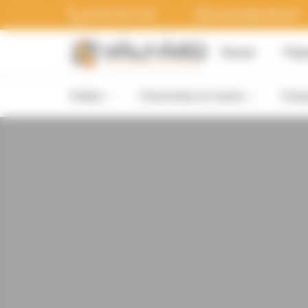
Panneau de gestion des cookies
03 20 54 51 20
contact@valfard.fr
Équipe
Maga
Poêles
Cheminées et inserts
Chau