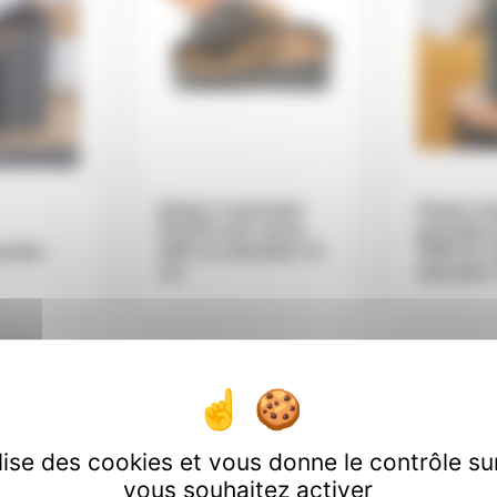
Doseur à granulés
Doseur la
PULSE avec tamis
granulés 
anulés
H20 cm diamètre 12
TAMI XL 
cm
.
diamètre
ilise des cookies et vous donne le contrôle s
vous souhaitez activer