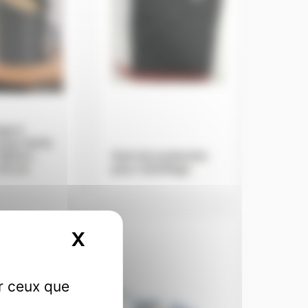
rge à
avec tamis
H23cm ,
Gant de protection
 16 cm
.
pour chauffage
.
X
Masquer le bandeau des
ur ceux que