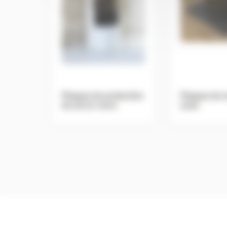
Plaques de protection
Plaques de s
de sol en verre
.
acier
.