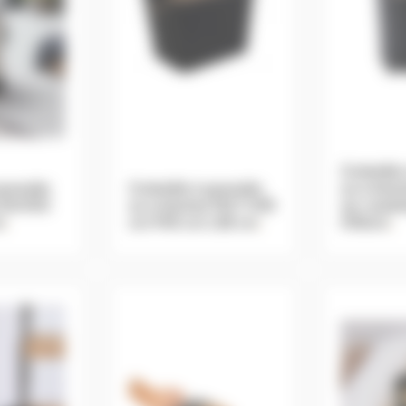
Corbeille
granulés
Corbeille à granulés
ou à bûc
s DUVEO
ou à bûches FELT H39
sur roule
m
.
cm P40 cm L58 cm
.
H50cm
.