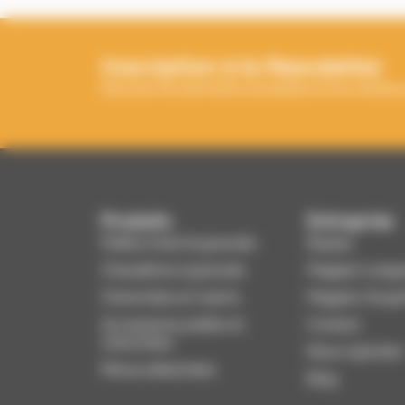
Inscription à la Newsletter
Recevez les dernières actualités et les meilleur
Produits
Entreprise
Poêles à bois & granulés
Équipe
Chaudières à granulés
Magasin Longu
Cheminées et inserts
Magasin Houpl
Accessoires poêles et
Contact
cheminées
Nous rejoindre
Pièces détachées
Blog