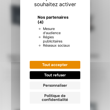
souhaitez activer
Nos partenaires
(4)
Mesure
d'audience
Régies
publicitaires
Réseaux sociaux
Insert à granulés MCZ
Insert à pellets MCZ
– QBOX 60 et 70
.
VIVO 80
.
Tout accepter
Tout refuser
Personnaliser
Politique de
confidentialité