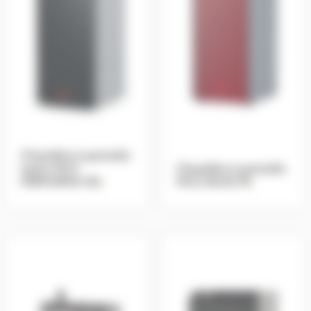
Chaudière à granulés
hydro MCZ
Chaudière à granulés
PERFORMA HQ
.
MCZ SELECTA
.