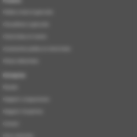
Produits
Poêles à bois & granulés
Chaudières à granulés
Cheminées et inserts
Accessoires poêles et cheminées
Pièces détachées
Entreprise
Équipe
Magasin Longuenesse
Magasin Houplines
Contact
Nous rejoindre