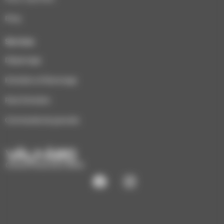
Blog
Services
Dépannage
Entretien et Ramonage
Pack Entretien
Commande de granulés
CHAUFFAGE ÉCO-BOIS