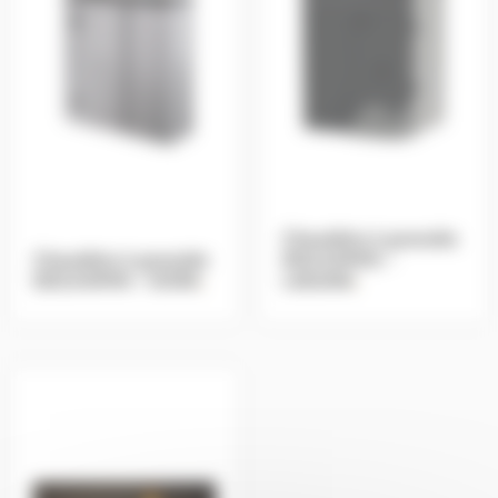
Chaudière à granulés
Chaudière à granulés
EDILKAMIN –
EDILKAMIN – GORA
.
LAGUNA
.