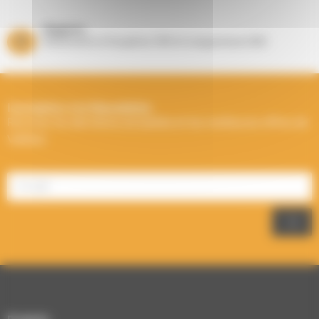
Magasins
Showrooms à Houplines (59) et Longuenesse (62)
Inscription à la Newsletter
Recevez les dernières actualités et les meilleures offres de
Välfärd.