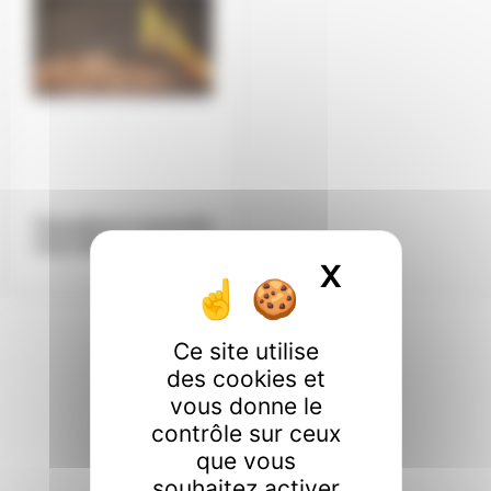
Chaudières à granulés
VÄLFÄRD
.
X
Masquer l
Ce site utilise
des cookies et
vous donne le
Nos certifications
.
contrôle sur ceux
que vous
souhaitez activer