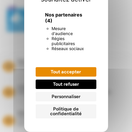
Nos partenaires
(4)
Mesure
d'audience
Régies
publicitaires
Réseaux sociaux
Paiement sécurisé
Paiement par carte bancaire
Tout accepter
Tout refuser
Livraisons
Dans les départements du Nord et du Pas de Calais
Personnaliser
Politique de
Entretien Ramonage
confidentialité
Suivi de vos équipements
de chauffage toute l’année