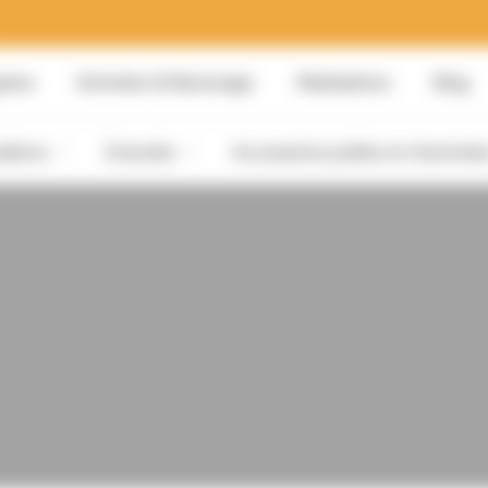
sins
Entretien & Ramonage
Réalisations
Blog
dières
Granulés
Accessoires poêles et cheminée