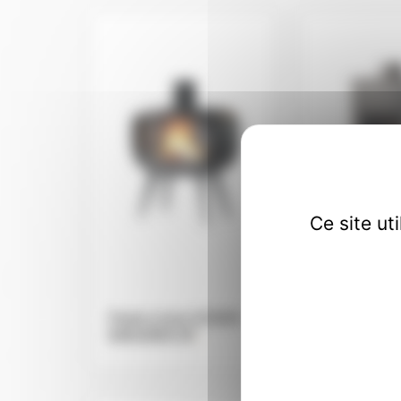
Ce site ut
Poele à bois GODIN –
Poêle à boi
BAGUERA DF
.
BIODESIGN