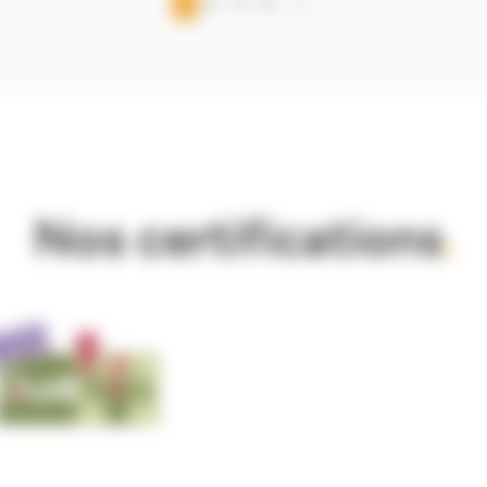
1
2
3
4
→
Nos certifications
.