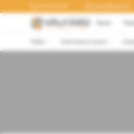
Panneau de gestion des cookies
03 20 54 51 20
contact@valfard.fr
Équipe
Maga
Poêles
Cheminées et inserts
Chau