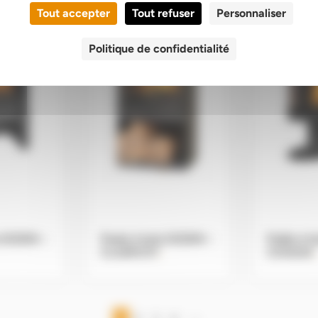
Tout accepter
Tout refuser
Personnaliser
Politique de confidentialité
s GODIN –
Poele à bois GODIN –
Poêle à b
CLAIRVOY
.
COGGIA
.