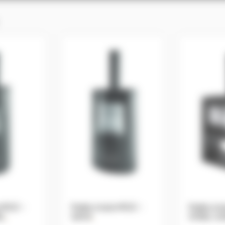
s MCZ –
Poêle à bois MCZ –
Poêle à b
EL
.
SAYA
.
STEEL CA