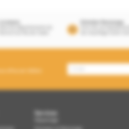
Livraisons
Entretien Ramonage
Dans les départements du
Suivi de vos équipeme
Nord et du Pas de Calais
de chauffage toute l’a
es offres de Välfärd.
Services
Dépannage
enesse
Entretien et Ramonage