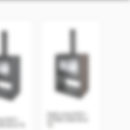
Poêle à bois MCZ –
ois MCZ –
STONE CASE 60 et
SE 60 et 70
.
70
.