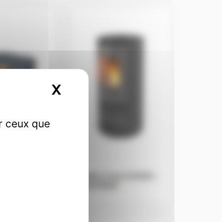
X
Masquer le bandeau des
ur ceux que
ois GODIN –
Poêle à bois GODIN –
EN
.
CASTRIES
.