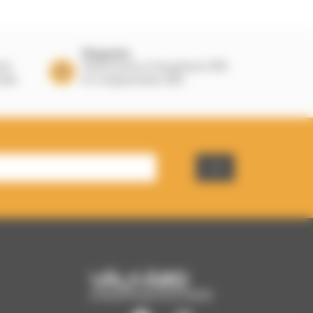
Magasins
nts
Showrooms à Houplines (59)
nnée
et Longuenesse (62)
CHAUFFAGE ÉCO-BOIS