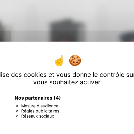
ilise des cookies et vous donne le contrôle s
vous souhaitez activer
Nos partenaires
(4)
Poêle à bois GODIN –
Mesure d'audience
s GODIN –
BRULHAUT porte et
Poêle à b
Régies publicitaires
.
vitre galbées
.
CANADI
Réseaux sociaux