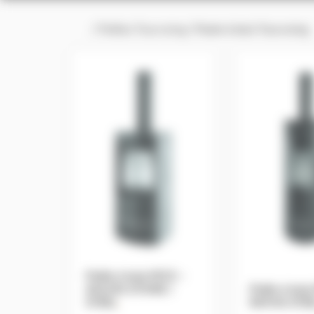
/
Poêles Tourcoing
/ Poele à bois Tourcoing
Poêle à bois MCZ –
AHLMA STONE /
Poêle à boi
STEEL
.
RAYHA STE