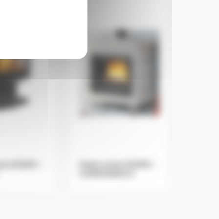
ois GODIN –
Poele à bois GODIN –
CONSTANCE 2
.