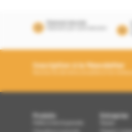
Paiement sécurisé
Paiement par carte bancaire
Inscription à la Newsletter
Recevez les dernières actualités et les meilleur
Produits
Entreprise
Poêles à bois & granulés
Équipe
Chaudières à granulés
Magasin Longu