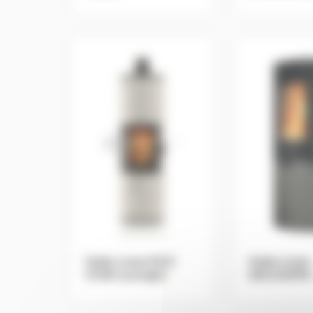
Poêle à bois MCZ
Poêle à bois
STUB overnight
.
EDILKAMIN 