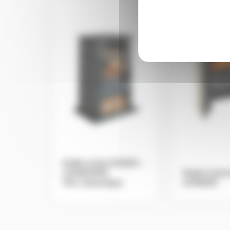
Poêle à bois GODIN –
CHAMONIX
Poele à boi
XXL Céramique
.
CHINON
.