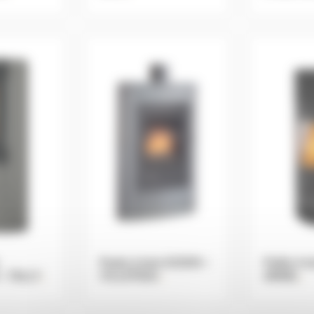
Poele à bois GODIN –
Poêle à b
– TALLY
.
VILLETEAU
.
ARNEL
.