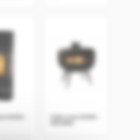
ois GODIN –
Poêle à bois GODIN –
BAGUERA
.