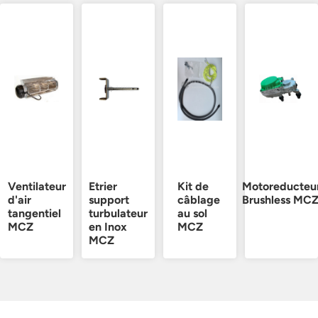
Ventilateur
Etrier
Kit de
Motoreducteu
d'air
support
câblage
Brushless MC
tangentiel
turbulateur
au sol
MCZ
en Inox
MCZ
MCZ