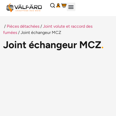
Panneau de gestion des cookies
CHEMINÉES ET INSERTS
CHAUDIÈRES À GRANULÉS
GRANULÉS DE BOIS
ACCESSOIRES POÊLES ET CHEMINÉES
PIÈCES DÉTACHÉES
DEMANDE DE PIÈCES DÉTACHÉES
DEMANDER UN DEVIS
/
Pièces détachées
/
Joint volute et raccord des
fumées
/ Joint échangeur MCZ
Joint échangeur MCZ
.