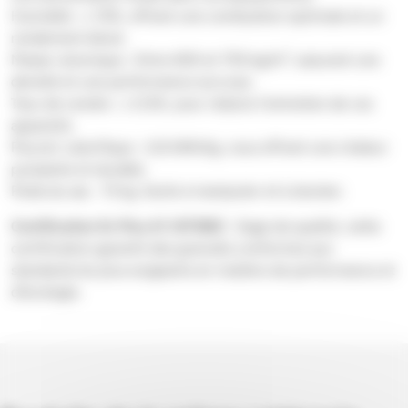
Humidité : ≤ 10%, offrant une combustion optimale et un
rendement élevé.
Masse volumique : Entre 600 et 750 kg/m³, assurant une
densité et une performance accrues.
Taux de cendre : ≤ 0,5%, pour réduire l’entretien de vos
appareils.
Pouvoir calorifique : 4,8 kWh/kg, vous offrant une chaleur
puissante et durable.
Poids du sac : 15 kg, facile à manipuler et à stocker.
Certification En Plus A1 (AT386)
: Gage de qualité, cette
certification garantit des granulés conformes aux
standards les plus exigeants en matière de performance et
d’écologie.