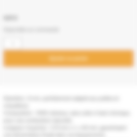
5,91
€
Disponible sur commande
Ajouter au panier
Diamètre : 6 mm, parfaitement adapté aux poêles et
chaudières.
Composition : 100% résineux, sans colle ni liant chimique,
pour une combustion naturelle.
Longueur moyenne : 3,15 mm ≤ L ≤ 40 mm, garantissant
une alimentation fluide dans vos équipements.