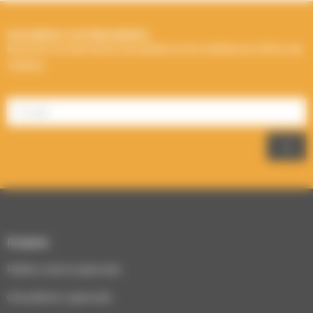
Inscription à la Newsletter
Recevez les dernières actualités et les meilleures offres de
Välfärd.
Produits
Poêles à bois & granulés
Chaudières à granulés