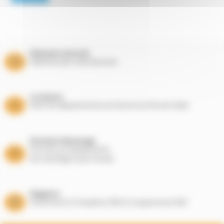
Paiement sécurisé
Paiement par carte bancaire
Livraisons
Dans les départements du Nord et du Pas de Calais
Entretien Ramonage
Suivi de vos équipements
de chauffage toute l’année
Magasins
Showrooms à Houplines (59) et Longuenesse (62)