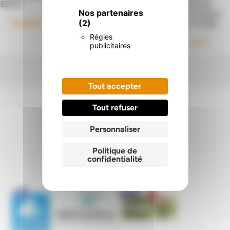
425,00
€
59/62
pas de
pas de
Nos partenaires
Livraison
Livraison
(2)
418,00
€
à l'unité
à l’unité.
Régies
6,43
€
5,91
€
publicitaires
Tout accepter
Tout refuser
Personnaliser
Nos certifications
.
Politique de
confidentialité