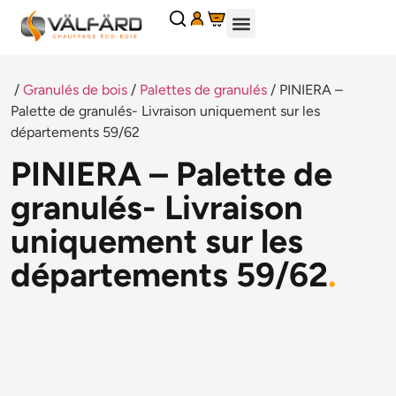
Panneau de gestion des cookies
CHEMINÉES ET INSERTS
CHAUDIÈRES À GRANULÉS
GRANULÉS DE BOIS
ACCESSOIRES POÊLES ET CHEMINÉES
PIÈCES DÉTACHÉES
DEMANDE DE PIÈCES DÉTACHÉES
DEMANDER UN DEVIS
/
Granulés de bois
/
Palettes de granulés
/ PINIERA –
Palette de granulés- Livraison uniquement sur les
départements 59/62
PINIERA – Palette de
granulés- Livraison
uniquement sur les
départements 59/62
.