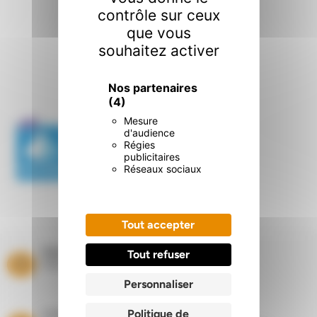
contrôle sur ceux
que vous
souhaitez activer
Nos certifications
.
Nos partenaires
(4)
Mesure
d'audience
Régies
publicitaires
Réseaux sociaux
Tout accepter
Paiement sécurisé
Tout refuser
Paiement par carte bancaire
Personnaliser
Politique de
Livraisons