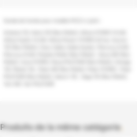
Sonde de fumée pour modèle MCZ ci-joint :
Antares ’03, Astra ’05 (Box Pellet), Athos HYDRO 14 kW,
Athos Hydro 14 kW, Athos Power HYDRO 24 kw, Aurora
’05 (Box Pellet), Face, Kaika, Kaika Oyster, Mercury 6 kW,
Mercury 8 kW, Modulo Pellet (Box Pellet), Nova AIR (Box
Pellet), nova HYDRO, Nova MULTIAIR (Box Pellet), Omega
’05, Planet ’05, Polar AIR (Box Pellet), Polar HYDRO, Polar
MULTIAIR (Box Pellet), Saturn ’05, Vega ’05 (Box Pellet),
Yari AIR, Yari MULTIAIR
Produits de la même catégorie
.