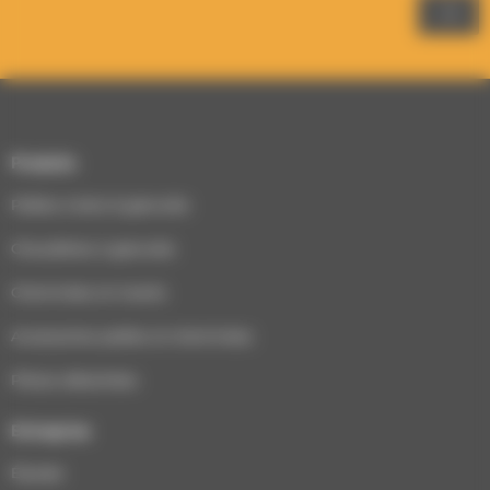
Produits
Poêles à bois & granulés
Chaudières à granulés
Cheminées et inserts
Accessoires poêles et cheminées
Pièces détachées
Entreprise
Équipe