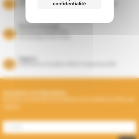
confidentialité
Dans les départements du Nord et du Pas de Calais
Entretien Ramonage
Suivi de vos équipements
de chauffage toute l’année
Magasins
Showrooms à Houplines (59) et Longuenesse (62)
Inscription à la Newsletter
Recevez les dernières actualités et les meilleures offres de
Välfärd.